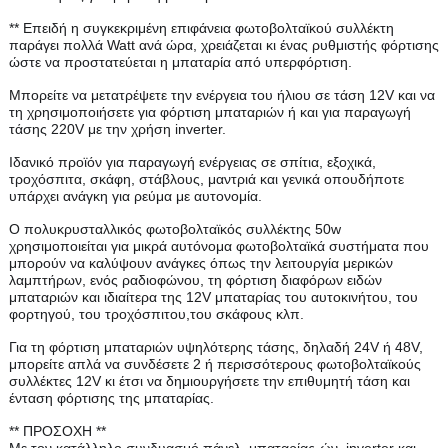
** Επειδή η συγκεκριμένη επιφάνεια φωτοβολταϊκού συλλέκτη
παράγει πολλά Watt ανά ώρα, χρειάζεται κι ένας ρυθμιστής φόρτισης
ώστε να προστατεύεται η μπαταρία από υπερφόρτιση.
Μπορείτε να μετατρέψετε την ενέργεια του ήλιου σε τάση 12V και να
τη χρησιμοποιήσετε για φόρτιση μπαταριών ή και για παραγωγή
τάσης 220V με την χρήση inverter.
Ιδανικό προϊόν για παραγωγή ενέργειας σε σπίτια, εξοχικά,
τροχόσπιτα, σκάφη, στάβλους, μαντριά και γενικά οπουδήποτε
υπάρχει ανάγκη για ρεύμα με αυτονομία.
Ο πολυκρυσταλλικός φωτοβολταϊκός συλλέκτης 50w
χρησιμοποιείται για μικρά αυτόνομα φωτοβολταϊκά συστήματα που
μπορούν να καλύψουν ανάγκες όπως την λειτουργία μερικών
λαμπτήρων, ενός ραδιοφώνου, τη φόρτιση διαφόρων ειδών
μπαταριών και ιδιαίτερα της 12V μπαταρίας του αυτοκινήτου, του
φορτηγού, του τροχόσπιτου,του σκάφους κλπ.
Για τη φόρτιση μπαταριών υψηλότερης τάσης, δηλαδή 24V ή 48V,
μπορείτε απλά να συνδέσετε 2 ή περισσότερους φωτοβολταϊκούς
συλλέκτες 12V κι έτσι να δημιουργήσετε την επιθυμητή τάση και
ένταση φόρτισης της μπαταρίας.
** ΠΡΟΣΟΧΗ **
Με τον κατάλληλο συνδυασμό πάνελ, μπαταρίας-ών, inverter και