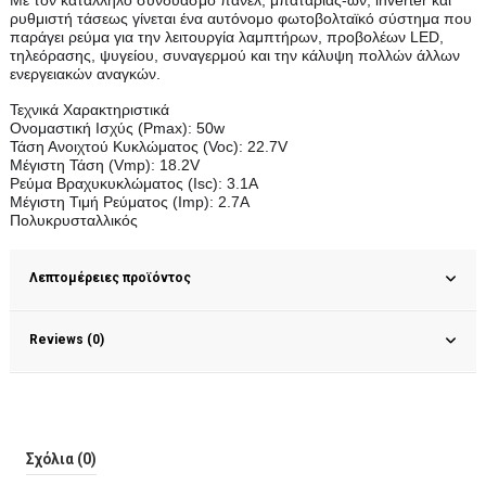
ρυθμιστή τάσεως γίνεται ένα αυτόνομο φωτοβολταϊκό σύστημα που
παράγει ρεύμα για την λειτουργία λαμπτήρων, προβολέων LED,
τηλεόρασης, ψυγείου, συναγερμού και την κάλυψη πολλών άλλων
ενεργειακών αναγκών.
Τεχνικά Χαρακτηριστικά
Ονομαστική Ισχύς (Pmax): 50w
Τάση Ανοιχτού Κυκλώματος (Voc): 22.7V
Mέγιστη Τάση (Vmp): 18.2V
Ρεύμα Βραχυκυκλώματος (Isc): 3.1A
Μέγιστη Τιμή Ρεύματος (Imp): 2.7A
Πολυκρυσταλλικός
Λεπτομέρειες προϊόντος
Reviews (0)
Σχόλια (0)