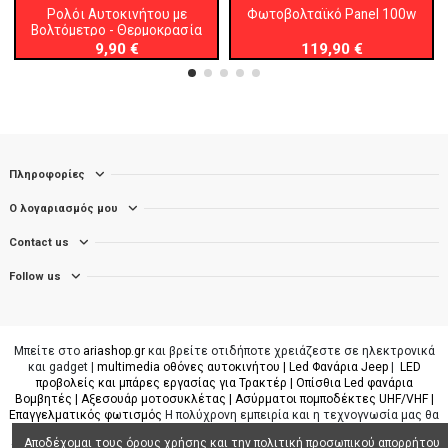
Ρολόι Αυτοκινήτου με
Φωτοβολταϊκό Panel 100w
Βολτόμετρο - Θερμοκρασία
9,90 €
119,90 €
Πληροφορίες
Ο λογαριασμός μου
Contact us
Follow us
Μπείτε στο
ariashop.gr
και βρείτε οτιδήποτε χρειάζεστε σε ηλεκτρονικά
και gadget |
multimedia οθόνες αυτοκινήτου |
Led Φανάρια Jeep
|
LED
προβολείς και μπάρες εργασίας για Τρακτέρ |
Οπίσθια Led φανάρια
Βομβητές |
Αξεσουάρ μοτοσυκλέτας |
Ασύρματοι πομποδέκτες UHF/VHF |
Επαγγελματικός φωτισμός
Η πολύχρονη εμπειρία και η τεχνογνωσία μας θα
καλύψει κάθε ανάγκη σας σε ότι χρειάζεστε σχετικά με το αυτοκίνητο,
Αποδέχομαι τους όρους χρήσης και την πολιτική προσωπικού απορρήτου
γεωργικό μηχάνημα ή φορτηγό. Όλα τα προϊόντα μας είναι ετοιμοπαράδοτα