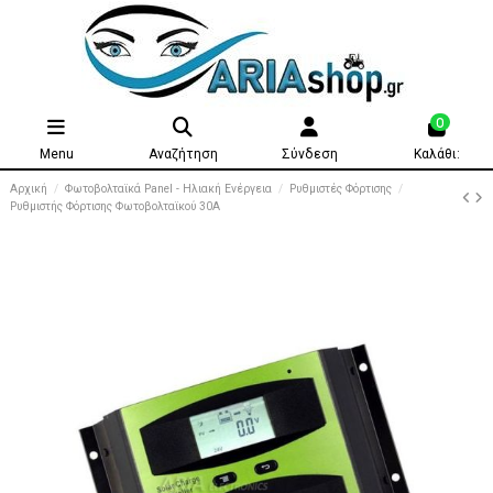
0
Menu
Αναζήτηση
Σύνδεση
Καλάθι:
Αρχική
Φωτοβολταϊκά Panel - Ηλιακή Ενέργεια
Ρυθμιστές Φόρτισης
Ρυθμιστής Φόρτισης Φωτοβολταϊκού 30A