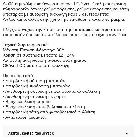
Διαθέτει μεγάλη ευανάγνωστη οθόνη LCD για εύκολη απεικόνιση
πληροφοριών όπως: ρεύμα φόρτισης, ρεύμα εκφόρτισης και τάση
μπαταρίας με αυτόματη εναλλαγή κάθε 5 δευτερόλεπτα.
Απλός και εύκολος στην χρήση με ξεκάθαρη εικόνα από μακριά.
Ελέγχει συνεχώς την κατάσταση της μπαταρίας και προστατεύει
τόσο αυτήν όσο και τις υπόλοιπες συσκευές που έχετε συνδέσει.
Τεχνικά Χαρακτηριστικά
Μέγιστη Ένταση Φόρτισης: 30A
Χρήση σε σύστημα με τάση: 12 / 24V
Αυτόματη αναγνώριση τάσεως συστήματος
Οθόνη LCD με αυτόματη εναλλαγή
Προστασία από...
• Υπερβολική φόρτιση μπαταρίας
• Υπερβολική εκφόρτιση μπαταρίας
• Λανθασμένη σύνδεση με φωτοβολταϊκό συλλέκτη
• Λανθασμένη σύνδεση με φορτία
• Βραχυκύκλωση φορτίου
• Βραχυκύκλωση φωτοβολταϊκού συλλέκτη
• Υπερβολική τάση από φωτοβολταϊκό συλλέκτη
• Αντιστροφή ρεύματος
Λεπτομέρειες προϊόντος