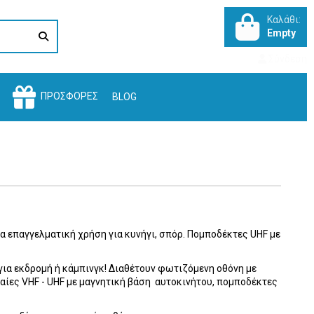
Καλάθι:
Empty
Σύνδεση
ΠΡΟΣΦΟΡΈΣ
BLOG
α επαγγελματική χρήση για κυνήγι, σπόρ. Πομποδέκτες UHF με
για εκδρομή ή κάμπινγκ! Διαθέτουν φωτιζόμενη οθόνη με
ραίες VHF - UHF με μαγνητική βάση αυτοκινήτου, πομποδέκτες