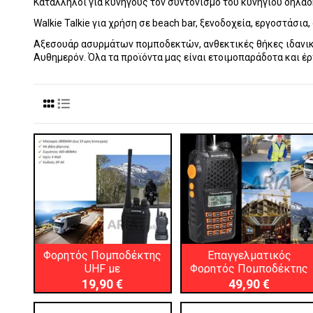
Κατάλληλοι για κυνηγούς τον συντονισμό του κυνηγίου δηλαδ
Walkie Talkie για χρήση σε beach bar, ξενοδοχεία, εργοστάσι
Αξεσουάρ ασυρμάτων πομποδεκτών, ανθεκτικές θήκες ιδανικ
Αυθημερόν. Όλα τα προϊόντα μας είναι ετοιμοπαράδοτα και έρ
Φορητός Πομποδέκτης
Επαγγελματικός
UHF με
Φορητός Πομποδέκτης
επαναφορτιζόμενη
19,90 €
49,90 €
μπαταρία