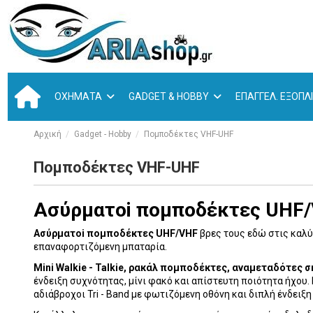
ΟΧΉΜΑΤΑ
GADGET & HOBBY
ΕΠΑΓΓΕΛ. ΕΞΟΠ
Αρχική
Gadget - Hobby
Πομποδέκτες VHF-UHF
Πομποδέκτες VHF-UHF
Aσύρματoi πομποδέκτες UHF
Aσύρματoi πομποδέκτες UHF/VHF
βρες τους εδώ στις καλύ
επαναφορτιζόμενη μπαταρία.
Mini Walkie - Talkie, ρακάλ πομποδέκτες, αναμεταδότες 
ένδειξη συχνότητας, μίνι φακό και απίστευτη ποιότητα ήχο
αδιάβροχοι Tri - Band με φωτιζόμενη οθόνη και διπλή ένδειξ