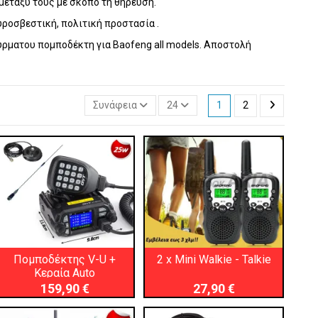
μεταξύ τους με σκοπό τη θήρευση.
υροσβεστική, πολιτική προστασία .
ρματου πομποδέκτη για Baofeng all models. Αποστολή
Συνάφεια
24
1
2
Πομποδέκτης V-U +
2 x Mini Walkie - Talkie
Κεραία Auto
159,90 €
27,90 €