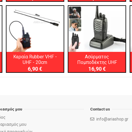
Κεραία Rubber VHF -
Ασύρματος
UHF - 20cm
Πομποδέκτης UHF
6,90 €
16,90 €
ριασμός μου
Contact us
δος
info@ariashop.gr
γαριασμός μου
ρικό παραγγελιών