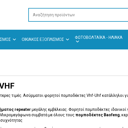
ΦΩΤΟΒΟΛΤΑΪΚΆ - ΗΛΙΑΚΆ
ΛΙΣΜΌΣ
ΟΙΚΙΑΚΌΣ ΕΞΟΠΛΙΣΜΌΣ
/VHF
τερες τιμές. Ασύρματοι φορητοί πομποδέκτες Vhf-Uhf κατάλληλοι γι
σήματος repeater
μεγάλης εμβέλειας. Φορητοί πομποδέκτες ιδανικοί 
υ. Μικρομεγάφωνα συμβατά με όλους τους
πομποδέκτες Baofeng
, κε
η συχνότητας