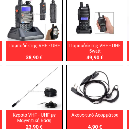
Πομποδέκτης VHF - UHF
Πομποδέκτης VHF - UHF
5watt
38,90 €
49,90 €
Κεραία VHF - UHF με
Ακουστικό Ασυρμάτου
Μαγνητική Βάση
23,90 €
4,90 €