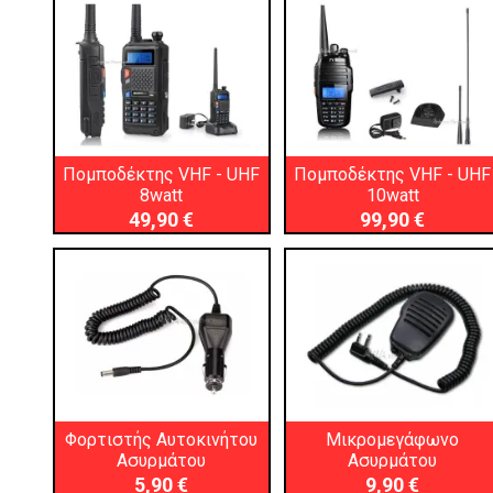
Πομποδέκτης VHF - UHF
Πομποδέκτης VHF - UHF
8watt
10watt
49,90 €
99,90 €
Φορτιστής Αυτοκινήτου
Μικρομεγάφωνο
Ασυρμάτου
Ασυρμάτου
5,90 €
9,90 €