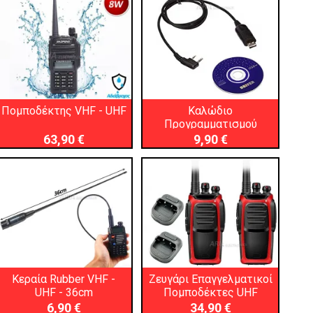
Πομποδέκτης VHF - UHF
Καλώδιο
Προγραμματισμού
Ασυρμάτου
63,90 €
9,90 €
Κεραία Rubber VHF -
Ζευγάρι Επαγγελματικοί
UHF - 36cm
Πομποδέκτες UHF
6,90 €
34,90 €