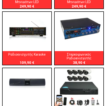
Μηνυμάτων LED
Μηνυμάτων LED
249,90 €
249,90 €
Ραδιοενισχυτής Karaoke
Στερεοφωνικός
Ραδιοενισχυτής
109,90 €
38,90 €