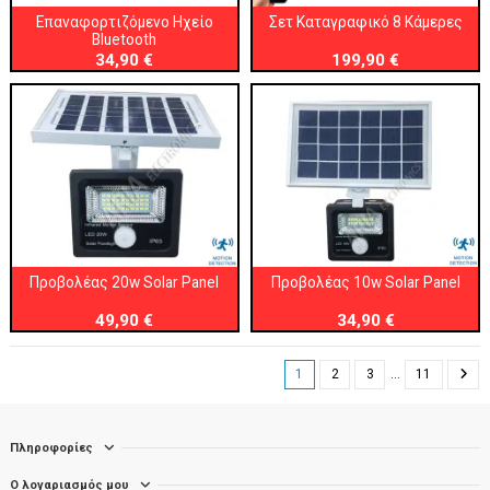
Επαναφορτιζόμενο Ηχείο
Σετ Καταγραφικό 8 Κάμερες
Bluetooth
34,90 €
199,90 €
Προβολέας 20w Solar Panel
Προβολέας 10w Solar Panel
49,90 €
34,90 €
1
2
3
…
11
Πληροφορίες
Ο λογαριασμός μου