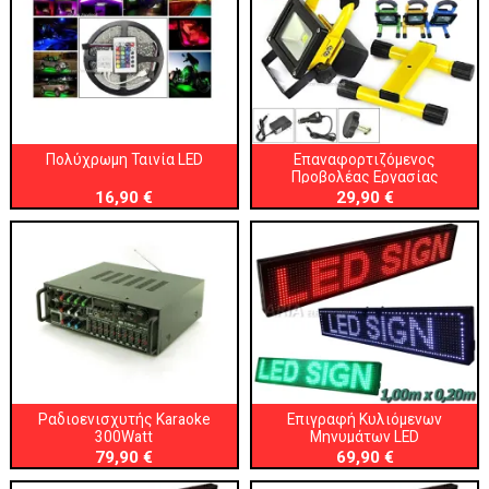
Πολύχρωμη Ταινία LED
Επαναφορτιζόμενος
Προβολέας Εργασίας
16,90 €
29,90 €
Ραδιοενισχυτής Karaoke
Επιγραφή Κυλιόμενων
300Watt
Μηνυμάτων LED
79,90 €
69,90 €