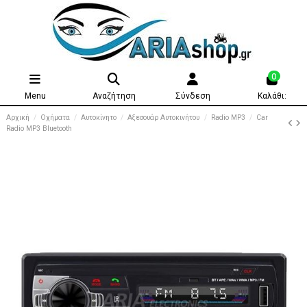
0
Menu
Αναζήτηση
Σύνδεση
Καλάθι:
Αρχική
Οχήματα
Αυτοκίνητο
Αξεσουάρ Αυτοκινήτου
Radio MP3
Car
Radio MP3 Bluetooth