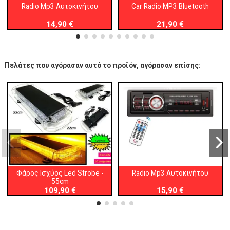
Radio Mp3 Αυτοκινήτου
Car Radio MP3 Bluetooth
14,90 €
21,90 €
Πελάτες που αγόρασαν αυτό το προϊόν, αγόρασαν επίσης:
Φάρος Ισχύος Led Strobe -
Radio Mp3 Αυτοκινήτου
55cm
109,90 €
15,90 €