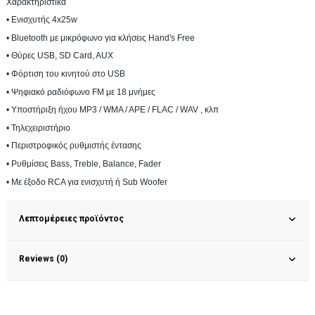
Χαρακτηριστικά
• Ενισχυτής 4x25w
• Bluetooth με μικρόφωνο για κλήσεις Hand's Free
• Θύρες USB, SD Card, AUX
• Φόρτιση του κινητού στο USB
• Ψηφιακό ραδιόφωνο FM με 18 μνήμες
• Υποστήριξη ήχου MP3 / WMA / APE / FLAC / WAV , κλπ
• Τηλεχειριστήριο
• Περιστροφικός ρυθμιστής έντασης
• Ρυθμίσεις Bass, Treble, Balance, Fader
• Με έξοδο RCA για ενισχυτή ή Sub Woofer
Λεπτομέρειες προϊόντος
Reviews (0)