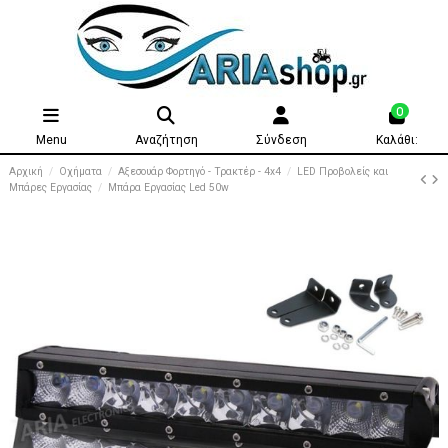
0
Menu
Αναζήτηση
Σύνδεση
Καλάθι:
Αρχική
Οχήματα
Αξεσουάρ Φορτηγό - Τρακτέρ - 4x4
LED Προβολείς και
Μπάρες Εργασίας
Μπάρα Εργασίας Led 50w