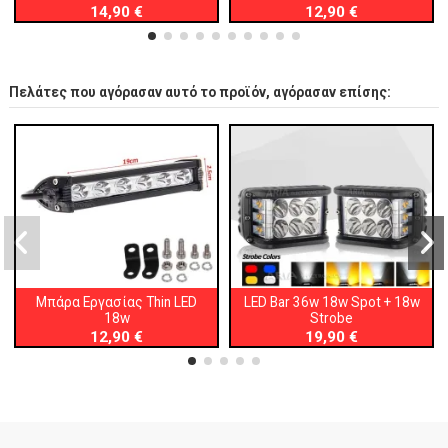
14,90 €
12,90 €
Πελάτες που αγόρασαν αυτό το προϊόν, αγόρασαν επίσης:
Μπάρα Εργασίας Thin LED
LED Bar 36w 18w Spot + 18w
18w
Strobe
12,90 €
19,90 €