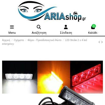
0
Menu
Αναζήτηση
Σύνδεση
Καλάθι:
Αρχική
Οχήματα
Φάροι - Προειδοποιητικά Φώτα
LED Strobe 2 x 4 led
emergency