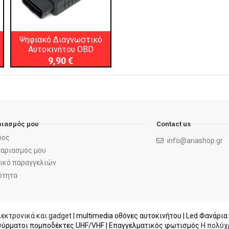
Ψηφιακό Διαγνωστικό
Αυτοκινήτου OBD
9,90 €
ριασμός μου
Contact us
δος
info@ariashop.gr
γαριασμός μου
ρικό παραγγελιών
ότητα
εκτρονικά και gadget |
multimedia οθόνες αυτοκινήτου |
Led Φανάρια
ύρματοι πομποδέκτες UHF/VHF |
Επαγγελματικός φωτισμός
Η πολύχρ