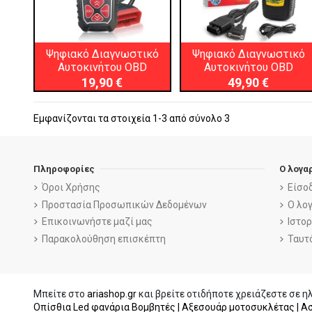
Ψηφιακό Διαγνωστικό
Ψηφιακό Διαγνωστικό
Αυτοκινήτου OBD
Αυτοκινήτου OBD
19,90 €
49,90 €
Εμφανίζονται τα στοιχεία 1-3 από σύνολο 3
Πληροφορίες
Ο λογα
Όροι Χρήσης
Είσο
Προστασία Προσωπικών Δεδομένων
Ο λο
Επικοινωνήστε μαζί μας
Ιστο
Παρακολούθηση επισκέπτη
Ταυτ
Μπείτε στο
ariashop.gr
και βρείτε οτιδήποτε χρειάζεστε σε ηλ
Οπίσθια Led φανάρια Βομβητές |
Αξεσουάρ μοτοσυκλέτας |
Ασ