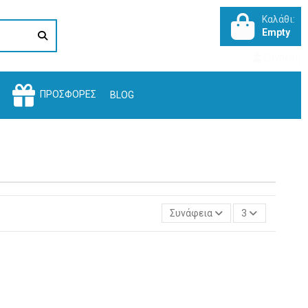
Καλάθι:
Empty
Σύνδεση
ΠΡΟΣΦΟΡΈΣ
BLOG
Συνάφεια
3