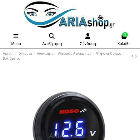
0
Menu
Αναζήτηση
Σύνδεση
Καλάθι:
Αρχική
Οχήματα
Αυτοκίνητο
Αξεσουάρ Αυτοκινήτου
Ψηφιακά Όργανα
Βολτόμετρο